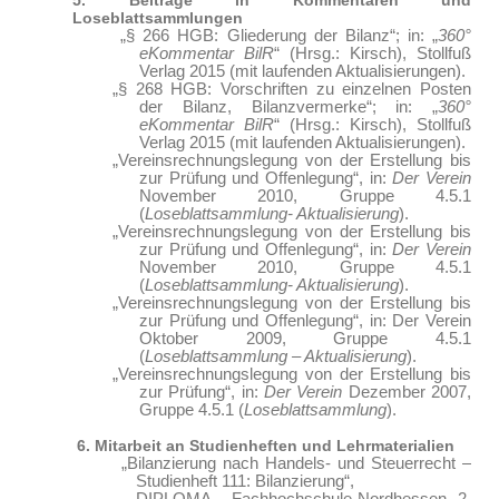
5. Beiträge in Kommentaren und
Loseblattsammlungen
„§ 266 HGB: Gliederung der Bilanz“; in: „
360°
eKommentar BilR
“ (Hrsg.: Kirsch), Stollfuß
Verlag 2015 (mit laufenden Aktualisierungen).
„§ 268 HGB: Vorschriften zu einzelnen Posten
der Bilanz, Bilanzvermerke“; in: „
360°
eKommentar BilR
“ (Hrsg.: Kirsch), Stollfuß
Verlag 2015 (mit laufenden Aktualisierungen).
„Vereinsrechnungslegung von der Erstellung bis
zur Prüfung und Offenlegung“, in:
Der Verein
November 2010, Gruppe 4.5.1
(
Loseblattsammlung- Aktualisierung
).
„Vereinsrechnungslegung von der Erstellung bis
zur Prüfung und Offenlegung“, in:
Der Verein
November 2010, Gruppe 4.5.1
(
Loseblattsammlung- Aktualisierung
).
„Vereinsrechnungslegung von der Erstellung bis
zur Prüfung und Offenlegung“, in: Der Verein
Oktober 2009, Gruppe 4.5.1
(
Loseblattsammlung – Aktualisierung
).
„Vereinsrechnungslegung von der Erstellung bis
zur Prüfung“, in:
Der Verein
Dezember 2007,
Gruppe 4.5.1 (
Loseblattsammlung
).
6. Mitarbeit an Studienheften und Lehrmaterialien
„Bilanzierung nach Handels- und Steuerrecht –
Studienheft 111: Bilanzierung“,