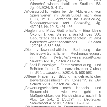
Luca Rebeggiani), in: WiSt
Wirtschaftswissenschaftliches Studium, 53.
Jg., 05/2024; S. 4-11.
„Widersprüchlichkeiten bei der Aktivierung von
Spielerwerten im Berufsfußball nach dem
HGB, in:
BC Zeitschrift für Bilanzierung,
Rechnungswesen und Controlling
, Jg.
43/2019, Nr. 10, S. 491-496.
„Hopfen und Malz, Gott erhalt’s – Eine kleine
Ökonomik des Bieres anlässlich des 500.
Geburtstags des Reinheitsgebotes“, in:
WiSt
Wirtschaftswissenschaftliches Studium
12/2016, S 652-656
.
„Die volkswirtschaftliche Bedeutung der
betriebswirtschaftlichen Rechnungslegung“,
in:
WiSt Wirtschaftswissenschaftliches
Studium
4/2016
,
Seiten 200-204.
„Fußball-Bundesliga: Zentralvermarktung und
Beihilfen fördern Dominanz einzelner Clubs“;
in:
Wirtschaftsdienst
8/2014, S. 588-593
.
„Offene Fragen zur Bildung handelsrechtlicher
Bewertungseinheiten im Konzern“, in:
Der
Betrieb
5/2012, Seiten 241-243.
„Bewertungseinheiten nach Handels- und
Steuerrecht – wie weit geht die
Maßgeblichkeit der Handelsbilanz nach § 5
Abs. 1a Satz 2 EStG?“, in:
Deutsches
Steuerrecht
41/2011, Seiten 1967-1970.