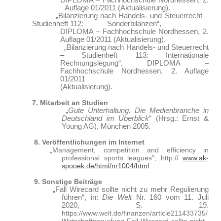
DIPLOMA – Fachhochschule Nordhessen, 2.
Auflage 01/2011 (Aktualisierung).
„Bilanzierung nach Handels- und Steuerrecht –
Studienheft 112: Sonderbilanzen“,
DIPLOMA – Fachhochschule Nordhessen, 2.
Auflage 01/2011 (Aktualisierung).
„Bilanzierung nach Handels- und Steuerrecht
– Studienheft 113: Internationale
Rechnungslegung“, DIPLOMA –
Fachhochschule Nordhessen, 2. Auflage
01/2011
(Aktualisierung).
7. Mitarbeit an Studien
„
Gute Unterhaltung. Die Medienbranche in
Deutschland im Überblick
“ (Hrsg.: Ernst &
Young AG), München 2005.
8. Veröffentlichungen im Internet
„Management, competition and efficiency in
professional sports leagues”; http://
www.ak-
spooek.de/html/nr1004/html
.
9. Sonstige Beiträge
„Fall Wirecard sollte nicht zu mehr Regulierung
führen“, in:
Die Welt
Nr. 160 vom 11. Juli
2020, S. 19.
https://www.welt.de/finanzen/article211433735/