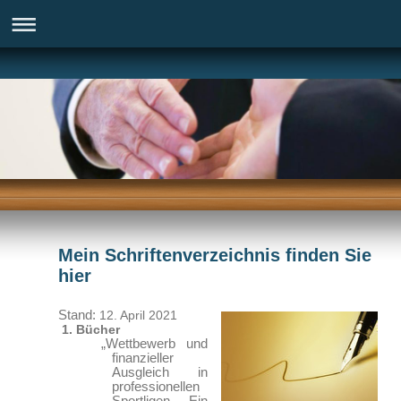
Mein Schriftenverzeichnis finden Sie
hier
Stand:
12. April 2021
1. Bücher
„Wettbewerb und
finanzieller
Ausgleich in
professionellen