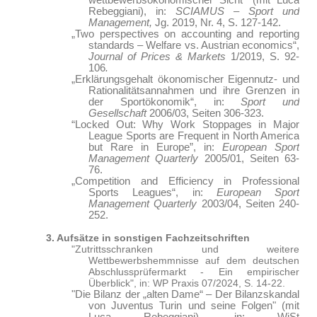
wettbewerbsökonomischer Sicht“ (mit Luca
Rebeggiani), in:
SCIAMUS – Sport und
Management,
Jg. 2019, Nr. 4, S. 127-142.
„Two perspectives on accounting and reporting
standards – Welfare vs. Austrian economics“,
Journal of Prices & Markets
1/2019, S. 92-
106
.
„Erklärungsgehalt ökonomischer Eigennutz- und
Rationalitätsannahmen und ihre Grenzen in
der Sportökonomik“, in:
Sport und
Gesellschaft
2006/03, Seiten 306-323.
“Locked Out: Why Work Stoppages in Major
League Sports are Frequent in North America
but Rare in Europe”, in:
European Sport
Management Quarterly
2005/01, Seiten 63-
76.
„Competition and Efficiency in Professional
Sports Leagues“, in:
European Sport
Management Quarterly
2003/04, Seiten 240-
252.
3. Aufsätze in sonstigen Fachzeitschriften
"Zutrittsschranken und weitere
Wettbewerbshemmnisse auf dem deutschen
Abschlussprüfermarkt - Ein empirischer
Überblick", in: WP Praxis 07/2024, S. 14-22.
"Die Bilanz der „alten Dame“ – Der Bilanzskandal
von Juventus Turin und seine Folgen" (mit