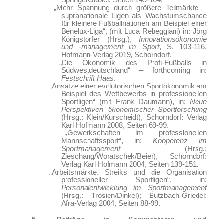
SpringerGabler, Seiten 149-164.
„Mehr Spannung durch größere Teilmärkte –
supranationale Ligen als Wachstumschance
für kleinere Fußballnationen am Beispiel einer
Benelux-Liga“, (mit Luca Rebeggiani) in: Jörg
Königstorfer (Hrsg.),
Innovationsökonomie
und -management im Sport
, S. 103-116,
Hofmann-Verlag 2019, Schorndorf.
„Die Ökonomik des Profi-Fußballs in
Südwestdeutschland“ – forthcoming in:
Festschrift Haas
.
„Ansätze einer evolutorischen Sportökonomik am
Beispiel des Wettbewerbs in professionellen
Sportligen“ (mit Frank Daumann), in:
Neue
Perspektiven ökonomischer Sportforschung
(Hrsg.: Klein/Kurscheidt), Schorndorf: Verlag
Karl Hofmann 2008, Seiten 69-99.
„Gewerkschaften im professionellen
Mannschaftssport“, in:
Kooperenz im
Sportmanagement
(Hrsg.:
Zieschang/Woratschek/Beier), Schorndorf:
Verlag Karl Hofmann 2004, Seiten 139-151.
„Arbeitsmärkte, Streiks und die Organisation
professioneller Sportligen“, in:
Personalentwicklung im Sportmanagement
(Hrsg.: Trosien/Dinkel); Butzbach-Griedel:
Afra-Verlag 2004, Seiten 88-99.