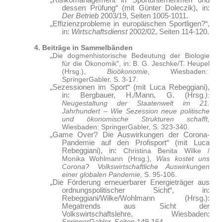
„Risikomanagement in Sportunternehmen und
dessen Prüfung“ (mit Günter Doleczik), in:
Der Betrieb
2003/19, Seiten 1005-1011.
„Effizienzprobleme in europäischen Sportligen?“,
in:
Wirtschaftsdienst
2002/02, Seiten 114-120.
4. Beiträge in Sammelbänden
„
Die dogmenhistorische Bedeutung der Biologie
für die Ökonomik", in: B. G. Jeschke/T. Heupel
(Hrsg.),
Bioökonomie
, Wiesbaden:
SpringerGabler, S. 3-17.
„Sezessionen im Sport“ (mit Luca Rebeggiani),
in: Bergbauer, H./Mann, G. (Hrsg
.):
Neugestaltung der Staatenwelt im 21.
Jahrhundert – Wie Sezession neue politische
und ökonomische Strukturen schafft,
Wiesbaden: SpringerGabler, S. 323-340.
„Game Over? Die Auswirkungen der Corona-
Pandemie auf den Profisport“ (mit Luca
Rebeggiani), in:
Christina Benita Wilke /
Monika Wohlmann (Hrsg.),
Was kostet uns
Corona? Volkswirtschaftliche Auswirkungen
einer globalen Pandemie,
S. 95-106.
„Die Förderung erneuerbarer Energieträger aus
ordnungspolitischer Sicht“, in:
Rebeggiani/Wilke/Wohlmann (Hrsg.):
Megatrends aus Sicht der
Volkswirtschaftslehre, Wiesbaden: