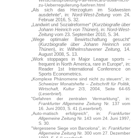
Wirtschaftspruefung-Fall-Wirecard-sollte-nicht-
zu-Ueberregulierung-fuehren.html
„Als sich das Herzogtum im Südwesten
ausdehnte“, in:
Nord-West-Zeitung
vom 24.
Februar 2016, S. 32.
„Landwirt und Sozialreformer“ (
Kurzbiografie über
Johann Heinrich von Thünen
), in:
Nord-West-
Zeitung
vom 23. September 2010, S. 34.
„Wege optimaler Bewirtschaftung gesucht“
(
Kurzbiografie über Johann Heinrich von
Thünen
), in:
Wilhelmshavener Zeitung
, 14.
August 2008, S. 13.
„Work stoppages in Major League sports –
frequent in North America, rare in Europe“, in:
Reader 1st International Conference on
Sports Econometrics.
„
Komplexe Phänomene sind nicht zu steuern“, in:
Schweizer Monatshefte – Zeitschrift für Politik,
Wirtschaft, Kultur
2/3, 2004, Seite 64-65
(
Leserbrief
).
"Gefahren der zentralen Vermarktung", in:
Frankfurter Allgemeine Zeitung
Nr. 137 vom
16. Juni 2003, S. 41 (Leserbrief).
„Auto-matisch erfolgreich“, in:
Frankfurter
Allgemeine Zeitung
Nr. 143 vom 24. Juni 1997,
S. 30.
"Vergessene Siege von Barcelona", in:
Frankfurter
Allgemeine Zeitung
Nr. 300 vom 27. Dezember