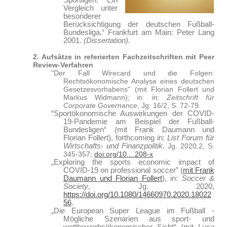
Sportligen. Ein
Vergleich unter
besonderer
Berücksichtigung der deutschen Fußball-
Bundesliga.“ Frankfurt am Main: Peter Lang
2001.
(Dissertation).
2. Aufsätze in referierten Fachzeitschriften mit Peer
Review-Verfahren
"Der Fall Wirecard und die Folgen:
Rechtsökonomische Analyse eines deutschen
Gesetzesvorhabens" (mit Florian Follert und
Markus Widmann); in: in:
Zeitschrift für
Corporate Governance
, Jg. 16/2, S. 72-79.
“Sportökonomische Auswirkungen der COVID-
19-Pandemie am Beispiel der Fußball-
Bundesligen“ (mit Frank Daumann und
Florian Follert), forthcoming in:
List Forum für
Wirtschafts- und Finanzpolitik
.
Jg. 2020,2, S.
345-357;
doi.org/
10....208-x
„Exploring the sports economic impact of
COVID-19 on professional soccer” (
mit Frank
Daumann und Florian Follert
), in:
Soccer &
Society
, Jg. 2020,
https://doi.org/10.1080/14660970.2020.18022
56
.
„Die European Super League im Fußball -
Mögliche Szenarien aus sport- und